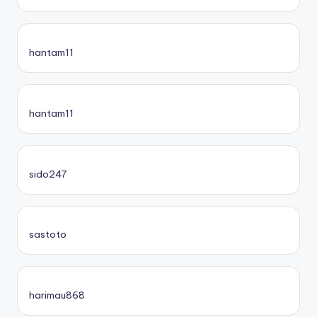
hantam11
hantam11
sido247
sastoto
harimau868