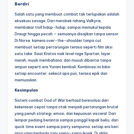
Berdiri
Salah satu yang membuat combat tak terlupakan adalah
eksekusi savage. Dari merobek rahang Valkyrie,
membakar troll hidup-hidup, sampai memukul kepala
Draugr hingga pecah – semuanya disajikan tanpa sensor.
Di Norse, kamera over-the-shoulder tanpa cut
membuat setiap pertarungan terasa seperti film aksi
satu take. Saat Kratos naik level rage Spartan, layar
merah, musik membahana, dan musuh dibantai tanpa
ampun seperti era Yunani kembali. Kombinasi ini bikin
setiap encounter, sekecil apa pun, terasa epik dan
memuaskan.
Kesimpulan
Sistem combat God of War berhasil berevolusi dari
kekerasan cepat tanpa otak menjadi pertarungan brutal
yang penuh strategi, emosi, dan kepuasan visceral. Dari
lempar pedang berantai sampai panggil kapak beku, dari
quick time event sampai parry sempurna, setiap era beri
rasa yang berbeda tapi sama-sama ikonik. Di akhir