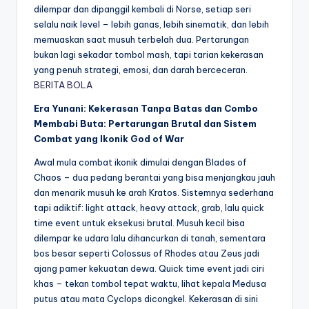
dilempar dan dipanggil kembali di Norse, setiap seri
selalu naik level – lebih ganas, lebih sinematik, dan lebih
memuaskan saat musuh terbelah dua. Pertarungan
bukan lagi sekadar tombol mash, tapi tarian kekerasan
yang penuh strategi, emosi, dan darah berceceran.
BERITA BOLA
Era Yunani: Kekerasan Tanpa Batas dan Combo
Membabi Buta: Pertarungan Brutal dan Sistem
Combat yang Ikonik God of War
Awal mula combat ikonik dimulai dengan Blades of
Chaos – dua pedang berantai yang bisa menjangkau jauh
dan menarik musuh ke arah Kratos. Sistemnya sederhana
tapi adiktif: light attack, heavy attack, grab, lalu quick
time event untuk eksekusi brutal. Musuh kecil bisa
dilempar ke udara lalu dihancurkan di tanah, sementara
bos besar seperti Colossus of Rhodes atau Zeus jadi
ajang pamer kekuatan dewa. Quick time event jadi ciri
khas – tekan tombol tepat waktu, lihat kepala Medusa
putus atau mata Cyclops dicongkel. Kekerasan di sini