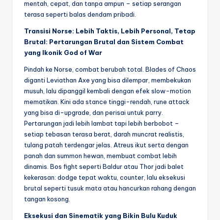
mentah, cepat, dan tanpa ampun – setiap serangan
terasa seperti balas dendam pribadi.
Transisi Norse: Lebih Taktis, Lebih Personal, Tetap
Brutal: Pertarungan Brutal dan Sistem Combat
yang Ikonik God of War
Pindah ke Norse, combat berubah total. Blades of Chaos
diganti Leviathan Axe yang bisa dilempar, membekukan
musuh, lalu dipanggil kembali dengan efek slow-motion
mematikan. Kini ada stance tinggi-rendah, rune attack
yang bisa di-upgrade, dan perisai untuk parry.
Pertarungan jadi lebih lambat tapi lebih berbobot –
setiap tebasan terasa berat, darah muncrat realistis,
tulang patah terdengar jelas. Atreus ikut serta dengan
panah dan summon hewan, membuat combat lebih
dinamis. Bos fight seperti Baldur atau Thor jadi balet
kekerasan: dodge tepat waktu, counter, lalu eksekusi
brutal seperti tusuk mata atau hancurkan rahang dengan
tangan kosong.
Eksekusi dan Sinematik yang Bikin Bulu Kuduk