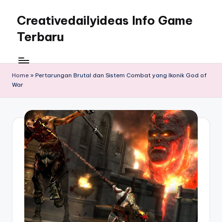
Creativedailyideas Info Game
Skip
to
Terbaru
content
Home
»
Pertarungan Brutal dan Sistem Combat yang Ikonik God of
War