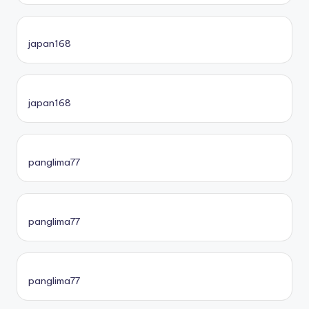
japan168
japan168
panglima77
panglima77
panglima77