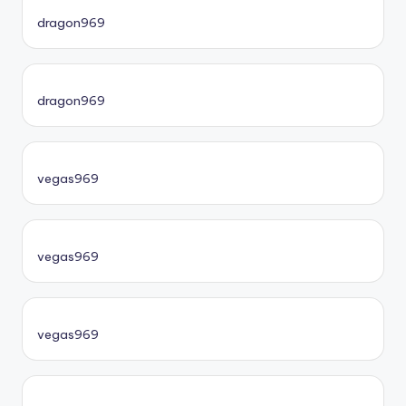
dragon969
dragon969
vegas969
vegas969
vegas969