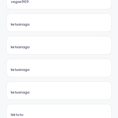
vegas969
ketuanaga
ketuanaga
ketuanaga
ketuanaga
lektoto