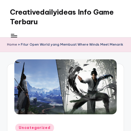
Creativedailyideas Info Game
Skip
to
Terbaru
content
Home
»
Fitur Open World yang Membuat Where Winds Meet Menarik
Posted
Uncategorized