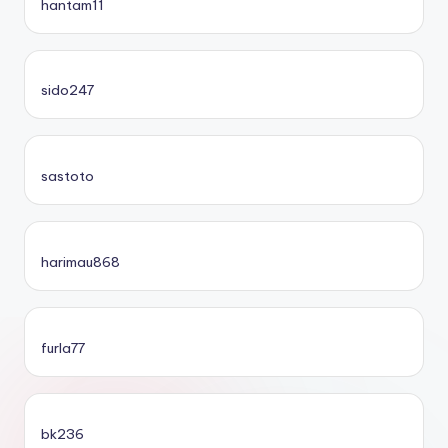
hantam11
sido247
sastoto
harimau868
furla77
bk236