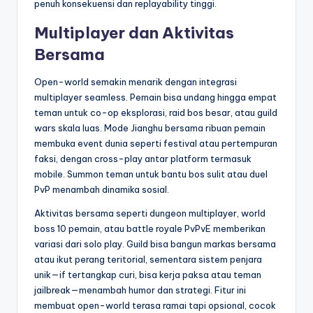
penuh konsekuensi dan replayability tinggi.
Multiplayer dan Aktivitas
Bersama
Open-world semakin menarik dengan integrasi
multiplayer seamless. Pemain bisa undang hingga empat
teman untuk co-op eksplorasi, raid bos besar, atau guild
wars skala luas. Mode Jianghu bersama ribuan pemain
membuka event dunia seperti festival atau pertempuran
faksi, dengan cross-play antar platform termasuk
mobile. Summon teman untuk bantu bos sulit atau duel
PvP menambah dinamika sosial.
Aktivitas bersama seperti dungeon multiplayer, world
boss 10 pemain, atau battle royale PvPvE memberikan
variasi dari solo play. Guild bisa bangun markas bersama
atau ikut perang teritorial, sementara sistem penjara
unik—if tertangkap curi, bisa kerja paksa atau teman
jailbreak—menambah humor dan strategi. Fitur ini
membuat open-world terasa ramai tapi opsional, cocok