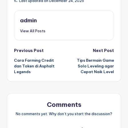
Last updated on December 24, 2025
admin
View All Posts
Post
Previous Post
Next Post
Cara Farming Credit
Tips Bermain Game
navigation
dan Token di Asphalt
Solo Leveling agar
Legends
Cepat Naik Level
Comments
No comments yet. Why don’t you start the discussion?